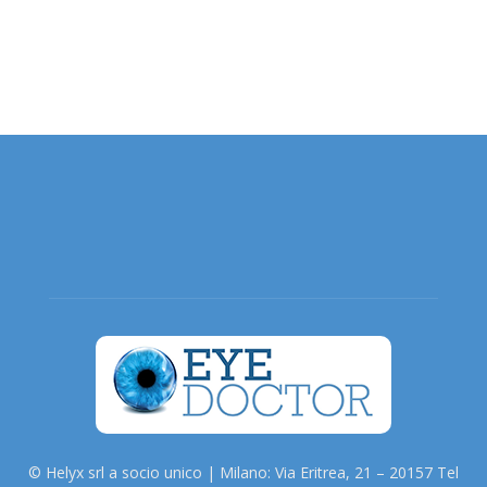
© Helyx srl a socio unico | Milano: Via Eritrea, 21 – 20157 Tel