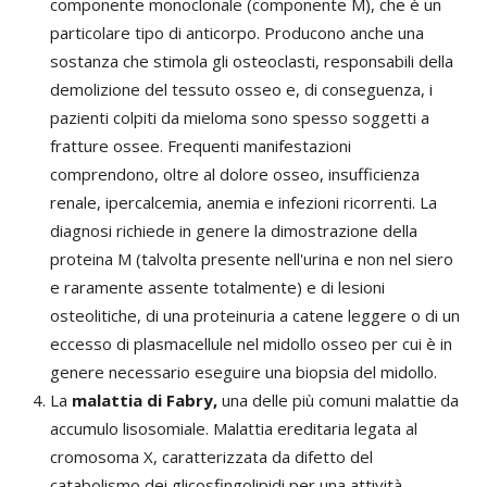
componente monoclonale (componente M), che è un
particolare tipo di anticorpo. Producono anche una
sostanza che stimola gli osteoclasti, responsabili della
demolizione del tessuto osseo e, di conseguenza, i
pazienti colpiti da mieloma sono spesso soggetti a
fratture ossee. Frequenti manifestazioni
comprendono, oltre al dolore osseo, insufficienza
renale, ipercalcemia, anemia e infezioni ricorrenti. La
diagnosi richiede in genere la dimostrazione della
proteina M (talvolta presente nell'urina e non nel siero
e raramente assente totalmente) e di lesioni
osteolitiche, di una proteinuria a catene leggere o di un
eccesso di plasmacellule nel midollo osseo per cui è in
genere necessario eseguire una biopsia del midollo.
La
malattia di Fabry,
una delle più comuni malattie da
accumulo lisosomiale. Malattia ereditaria legata al
cromosoma X, caratterizzata da difetto del
catabolismo dei glicosfingolipidi per una attività