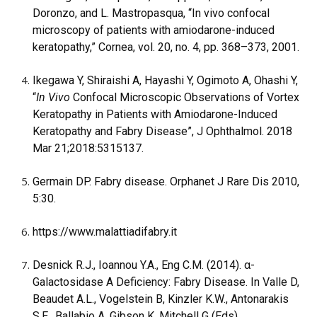
Doronzo, and L. Mastropasqua, “In vivo confocal
microscopy of patients with amiodarone-induced
keratopathy,” Cornea, vol. 20, no. 4, pp. 368–373, 2001.
Ikegawa Y
,
Shiraishi A
,
Hayashi Y
,
Ogimoto A
,
Ohashi Y
,
“
In Vivo
Confocal Microscopic Observations of Vortex
Keratopathy in Patients with Amiodarone-Induced
Keratopathy and Fabry Disease”,
J Ophthalmol.
2018
Mar 21;2018:5315137.
Germain DP. Fabry disease. Orphanet J Rare Dis 2010,
5:30.
https://www.malattiadifabry.it
Desnick R.J., Ioannou Y.A., Eng C.M. (2014). α-
Galactosidase A Deficiency: Fabry Disease. In Valle D,
Beaudet A.L., Vogelstein B, Kinzler K.W., Antonarakis
S.E., Ballabio A, Gibson K, Mitchell G (Eds)