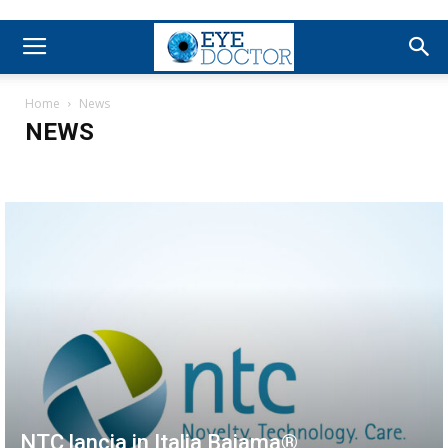
Home
News
NEWS
NTC lancia in Italia Baiama®