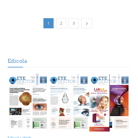
1
2
3
Edicola
Edicola Web