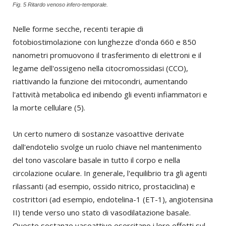
Fig. 5 Ritardo venoso infero-temporale.
Nelle forme secche, recenti terapie di
fotobiostimolazione con lunghezze d'onda 660 e 850
nanometri promuovono il trasferimento di elettroni e il
legame dell'ossigeno nella citocromossidasi (CCO),
riattivando la funzione dei mitocondri, aumentando
l'attività metabolica ed inibendo gli eventi infiammatori e
la morte cellulare (5).
Un certo numero di sostanze vasoattive derivate
dall'endotelio svolge un ruolo chiave nel mantenimento
del tono vascolare basale in tutto il corpo e nella
circolazione oculare. In generale, l'equilibrio tra gli agenti
rilassanti (ad esempio, ossido nitrico, prostaciclina) e
costrittori (ad esempio, endotelina-1 (ET-1), angiotensina
II) tende verso uno stato di vasodilatazione basale.
Queste sostanze vasoattive esercitano i loro effetti sul