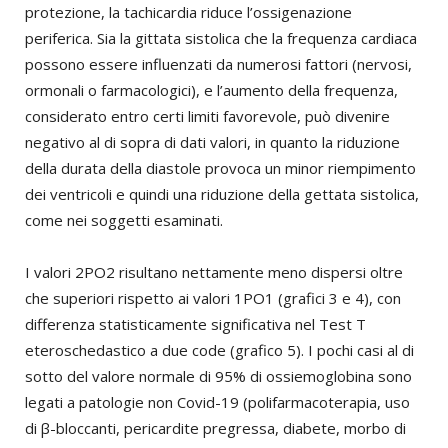
protezione, la tachicardia riduce l’ossigenazione
periferica. Sia la gittata sistolica che la frequenza cardiaca
possono essere influenzati da numerosi fattori (nervosi,
ormonali o farmacologici), e l’aumento della frequenza,
considerato entro certi limiti favorevole, può divenire
negativo al di sopra di dati valori, in quanto la riduzione
della durata della diastole provoca un minor riempimento
dei ventricoli e quindi una riduzione della gettata sistolica,
come nei soggetti esaminati.
I valori 2PO2 risultano nettamente meno dispersi oltre
che superiori rispetto ai valori 1PO1 (grafici 3 e 4), con
differenza statisticamente significativa nel Test T
eteroschedastico a due code (grafico 5). I pochi casi al di
sotto del valore normale di 95% di ossiemoglobina sono
legati a patologie non Covid-19 (polifarmacoterapia, uso
di β-bloccanti, pericardite pregressa, diabete, morbo di