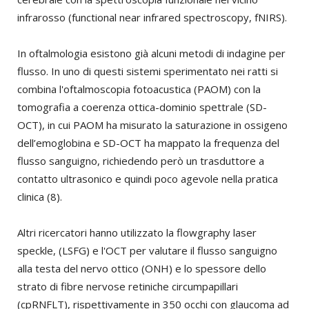
infrarosso (functional near infrared spectroscopy, fNIRS).
In oftalmologia esistono già alcuni metodi di indagine per
flusso. In uno di questi sistemi sperimentato nei ratti si
combina l'oftalmoscopia fotoacustica (PAOM) con la
tomografia a coerenza ottica-dominio spettrale (SD-
OCT), in cui PAOM ha misurato la saturazione in ossigeno
dell’emoglobina e SD-OCT ha mappato la frequenza del
flusso sanguigno, richiedendo però un trasduttore a
contatto ultrasonico e quindi poco agevole nella pratica
clinica (8).
Altri ricercatori hanno utilizzato la flowgraphy laser
speckle, (LSFG) e l'OCT per valutare il flusso sanguigno
alla testa del nervo ottico (ONH) e lo spessore dello
strato di fibre nervose retiniche circumpapillari
(cpRNFLT), rispettivamente in 350 occhi con glaucoma ad