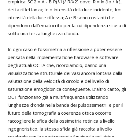
empirica: SO2 = A - B R(λ1)/ R(λ2) dove: R = ln (Io / Ir),
detta riflettanza; Io = intensità della luce incidente; Ir=
intensità della luce riflessa; A e B sono costanti che
dipendono dall’ematocrito per la cui dipendenza si usa di
solito una terza lunghezza d’onda.
In ogni caso è l’ossimetria a riflessione a poter essere
pensata nella implementazione hardware e software
degli attuali OCTA che, ricordiamolo, danno una
visualizzazione strutturale dei vasi ancora lontana dalla
valutazione della velocità di circolo e del livello di
saturazione emoglobinica conseguente. D’altro canto, gli
OCT funzionano già a multifrequenza utilizzando
lunghezze d’onda nella banda dei pulsossimetri, e per il
futuro della tomografia a coerenza ottica occorre
raccogliere la sfida della ossimetria retinica a livello
ingegneristico, la stessa sfida già raccolta a livello
cerebrale con la spettroscopia funzionale nel vicino