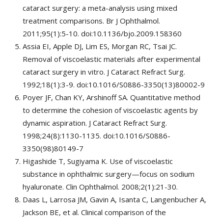
cataract surgery: a meta-analysis using mixed
treatment comparisons. Br J Ophthalmol.
2011;95(1):5-10. doi:10.1136/bjo.2009.158360
Assia EI, Apple DJ, Lim ES, Morgan RC, Tsai JC.
Removal of viscoelastic materials after experimental
cataract surgery in vitro. J Cataract Refract Surg.
1992;18(1):3-9. doi:10.1016/S0886-3350(13)80002-9
Poyer JF, Chan KY, Arshinoff SA. Quantitative method
to determine the cohesion of viscoelastic agents by
dynamic aspiration. J Cataract Refract Surg.
1998;24(8):1130-1135. doi:10.1016/S0886-
3350(98)80149-7
Higashide T, Sugiyama K. Use of viscoelastic
substance in ophthalmic surgery—focus on sodium
hyaluronate. Clin Ophthalmol. 2008;2(1):21-30.
Daas L, Larrosa JM, Gavin A, Isanta C, Langenbucher A,
Jackson BE, et al. Clinical comparison of the