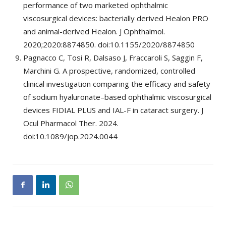
performance of two marketed ophthalmic
viscosurgical devices: bacterially derived Healon PRO
and animal-derived Healon. J Ophthalmol.
2020;2020:8874850. doi:10.1155/2020/8874850
Pagnacco C, Tosi R, Dalsaso J, Fraccaroli S, Saggin F,
Marchini G. A prospective, randomized, controlled
clinical investigation comparing the efficacy and safety
of sodium hyaluronate–based ophthalmic viscosurgical
devices FIDIAL PLUS and IAL-F in cataract surgery. J
Ocul Pharmacol Ther. 2024.
doi:10.1089/jop.2024.0044