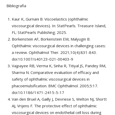
Bibliografia
Kaur K, Gurnani B. Viscoelastics (ophthalmic
viscosurgical devices). In: StatPearls. Treasure Island,
FL: StatPearls Publishing; 2025.
Borkenstein AF, Borkenstein EM, Malyugin B.
Ophthalmic viscosurgical devices in challenging cases:
a review. Ophthalmol Ther. 2021;10(4):831-843.
doi:10.1007/s40123-021-00403-9
Vajpayee RB, Verma K, Sinha R, Titiyal JS, Pandey RM,
Sharma N. Comparative evaluation of efficacy and
safety of ophthalmic viscosurgical devices in
phacoemulsification. BMC Ophthalmol. 2005;5:17.
doi:10.1186/1471-2415-5-17
Van den Bruel A, Gailly J, Devriese S, Welton NJ, Shortt
AJ, Vrijens F. The protective effect of ophthalmic
viscosurgical devices on endothelial cell loss during