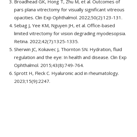
Broadhead GK, Hong T, Zhu M, et al. Outcomes of
pars plana vitrectomy for visually significant vitreous
opacities. Clin Exp Ophthalmol. 2022;50(2):123-131.
Sebag J, Yee KM, Nguyen JH, et al. Office-based
limited vitrectomy for vision degrading myodesopsia.
Retina. 2022;42(7):1325-1335.
Sherwin JC, Kokavec J, Thornton SN. Hydration, fluid
regulation and the eye: In health and disease. Clin Exp
Ophthalmol. 2015;43(8):749-764.
Sprott H, Fleck C. Hyaluronic acid in rheumatology.
2023;15(9):2247.