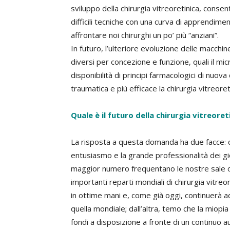
sviluppo della chirurgia vitreoretinica, consen
difficili tecniche con una curva di apprendim
affrontare noi chirurghi un po’ più “anziani”.
In futuro, l’ulteriore evoluzione delle macchi
diversi per concezione e funzione, quali il mi
disponibilità di principi farmacologici di nu
traumatica e più efficace la chirurgia vitreoret
Quale è il futuro della chirurgia vitreoret
La risposta a questa domanda ha due facce: da
entusiasmo e la grande professionalità dei giov
maggior numero frequentano le nostre sale op
importanti reparti mondiali di chirurgia vitreoret
in ottime mani e, come già oggi, continuerà a
quella mondiale; dall’altra, temo che la miop
fondi a disposizione a fronte di un continuo a