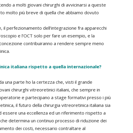
tendo a molti giovani chirurghi di avvicinarsi a queste
ento molto più breve di quella che abbiamo dovuto
ne, il perfezionamento dell’integrazione fra apparecchi
croscopio e l’OCT solo per fare un esempio, e la
ova concezione contribuiranno a rendere sempre meno
inica.
inica italiana rispetto a quella internazionale?
 una parte ho la certezza che, visti il grande
ani chirurghi vitreoretinici italiani, che sempre in
eratorie e partecipano a stage formativi presso i più
inica, il futuro della chirurgia vitreoretinica italiana sia
d essere una eccellenza ed un riferimento rispetto a
ia che determina un continuo processo di riduzione dei
umento dei costi, necessario contraltare al