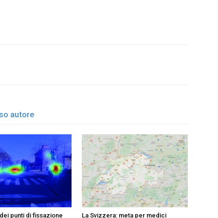
esso autore
ei punti di fissazione
La Svizzera: meta per medici