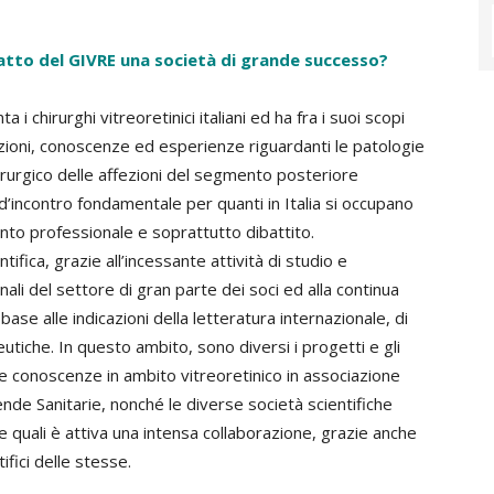
fatto del GIVRE una società di grande successo?
 i chirurghi vitreoretinici italiani ed ha fra i suoi scopi
mazioni, conoscenze ed esperienze riguardanti le patologie
irurgico delle affezioni del segmento posteriore
d’incontro fondamentale per quanti in Italia si occupano
mento professionale e soprattutto dibattito.
ntifica, grazie all’incessante attività di studio e
onali del settore di gran parte dei soci ed alla continua
ase alle indicazioni della letteratura internazionale, di
eutiche. In questo ambito, sono diversi i progetti e gli
 le conoscenze in ambito vitreoretinico in associazione
ziende Sanitarie, nonché le diverse società scientifiche
le quali è attiva una intensa collaborazione, grazie anche
ifici delle stesse.