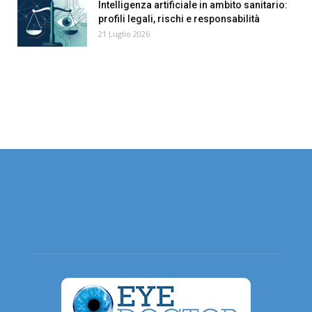
Intelligenza artificiale in ambito sanitario:
profili legali, rischi e responsabilità
21 Luglio 2026