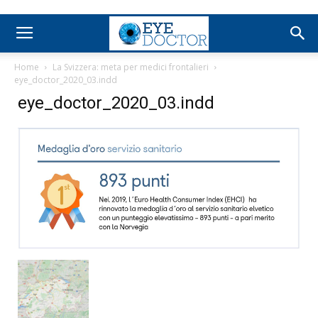
Home
La Svizzera: meta per medici frontalieri
eye_doctor_2020_03.indd
eye_doctor_2020_03.indd