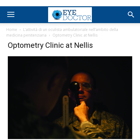
Home
L’attività di un oculista ambulatoriale nell’ambito della
medicina penitenziaria
Optometry Clinic at Nellis
Optometry Clinic at Nellis