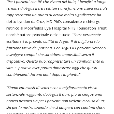
“
Per i pazienti con RP che vivono nel buio, i benefici a lungo
termine di Argus II nel restituire una funzione visiva parziale
rappresentano un punto di arrivo molto significativo
” ha
detto Lyndon da Cruz, MD PhD, consulente e chirurgo
retinico al Moorfields Eye Hospital NHS Foundation Trust
nonché autore principale dello studio. ”
Forse veramente
eccitante è la provata abilità di Argus II di migliorare la
funzione visiva dei pazienti. Con Argus II i pazienti riescono
a svolgere compiti che sarebbero impossibili senza il
dispositivo. Questo può rappresentare un cambiamento di
vita. E’ positivo aver potuto dimostrare oggi che questi
cambiamenti durano anni dopo l’impianto
.”
“
Siamo entusiasti di vedere che il miglioramento visivo
sostanziale raggiunto da Argus II dura più di cinque anni –
notizia positiva sia per i pazienti non vedenti a causa di RP,
sia per la nostra azienda che si adopera con continui sforzi
per ridare la vista a pazienti colpiti da questa tremenda