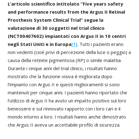
L’articolo scientifico intitolato “Five years safety
and performance results from the Argus II Retinal
Prosthesis System Clinical Trial” segue la
valutazione di 30 soggetti nel trial clinico
(NCT00407602) impiantati con Argus II in 10 centri
negli Stati Uniti e in Europa
[1]
. Tutti i pazienti erano
non vedenti (cioè privi di percezione della luce o peggio) a
causa della retinite pigmentosa (RP) o simile malattia.
Durante i cinque anni del trial clinico, i risultati hanno
mostrato che la funzione visiva è migliorata dopo
l’impianto con Argus II e questi miglioramenti si sono
mantenuti per cinque anni. I pazienti hanno riportato che
l’utilizzo di Argus II ha avuto un impatto positivo sul loro
benessere e sul rinnovato rapporto con i loro cari e il
mondo intorno a loro. I risultati hanno anche dimostrato
che Argus II aveva un accettabile profilo di sicurezza.