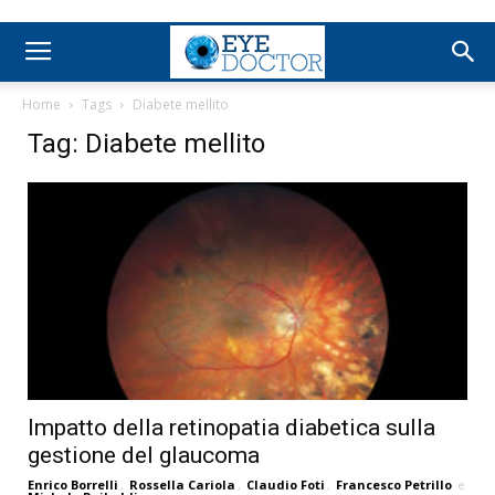
Home
Tags
Diabete mellito
Tag: Diabete mellito
Impatto della retinopatia diabetica sulla
gestione del glaucoma
Enrico Borrelli
,
Rossella Cariola
,
Claudio Foti
,
Francesco Petrillo
e