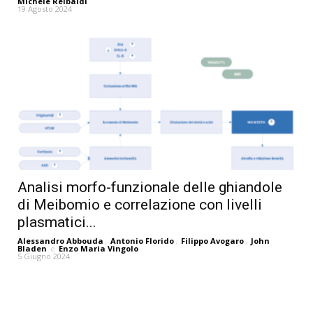
Michele Reibaldi
19 Agosto 2024
Analisi morfo-funzionale delle ghiandole
di Meibomio e correlazione con livelli
plasmatici...
Alessandro Abbouda
,
Antonio Florido
,
Filippo Avogaro
,
John
Bladen
e
Enzo Maria Vingolo
5 Giugno 2024