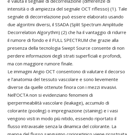
e valuta il segnale di decorrelazione (differenze di
intensità o di ampiezza del segnale OCT riflesso) (1). Tale
segnale di decorrelazione può essere elaborato usando
due algoritmi diversi, il SSADA (Split Spectrum Amplitude
Decorrelation Algorythm) (2) che ha il vantaggio di ridurre
il rumore di fondo e il FULL SPECTRUM che grazie alla
presenza della tecnologia Swept Source consente di non
perdere informazioni degli strati superficiali e profondi,
ma con maggiore rumore finale.
Le immagini Angio OCT consentono di valutare il decorso
e l’anatomia del tessuto vascolare e sono lievemente
diverse da quelle ottenute finora con i mezzi invasivi.
Nell’OCTA non si evidenziano fenomeni di
iperpermeabilità vascolare (leakage), accumulo di
colorante (pooling) o impregnazione (staining) e i vasi
vengono visti in modo più nitido, essendo riportato il
flusso intravasale senza la dinamica del colorante. La
mappa del flusso sanguigno corioretinico viene ricostruita