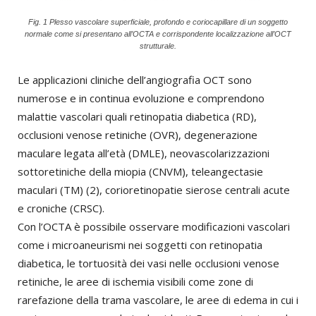
Fig. 1 Plesso vascolare superficiale, profondo e coriocapillare di un soggetto
normale come si presentano all’OCTA e corrispondente localizzazione all’OCT
strutturale.
Le applicazioni cliniche dell’angiografia OCT sono
numerose e in continua evoluzione e comprendono
malattie vascolari quali retinopatia diabetica (RD),
occlusioni venose retiniche (OVR), degenerazione
maculare legata all’età (DMLE), neovascolarizzazioni
sottoretiniche della miopia (CNVM), teleangectasie
maculari (TM) (2), corioretinopatie sierose centrali acute
e croniche (CRSC).
Con l’OCTA è possibile osservare modificazioni vascolari
come i microaneurismi nei soggetti con retinopatia
diabetica, le tortuosità dei vasi nelle occlusioni venose
retiniche, le aree di ischemia visibili come zone di
rarefazione della trama vascolare, le aree di edema in cui i