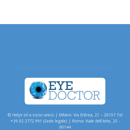
© Helyx srl a socio unico | Milano: Via Eritrea, 21 – 20157 Tel
+39 02 2772 991 (Sede legale) | Roma: Viale dell'Arte, 25 -
00144