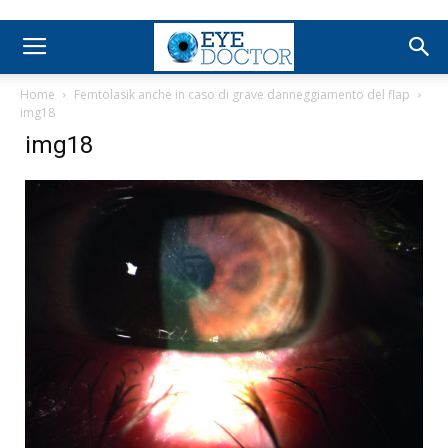
Home
Femtolasik anche in caso di grave danneggiamento del flap
img18
img18