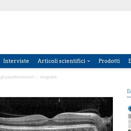
Interviste
Articoli scientifici
Prodotti
E
ra gli pseudomelanomi
image004
E