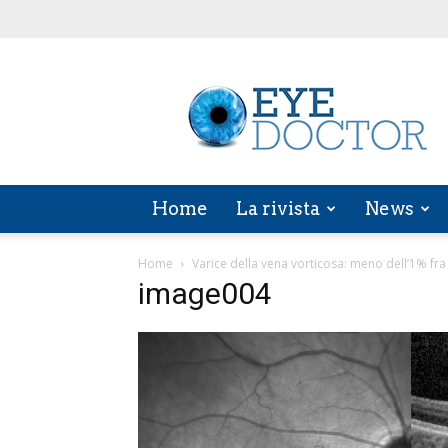
EYE
DOCTOR
Home
La rivista
News
Home
Varice della vena vorticosa: meno dell’1% f
image004