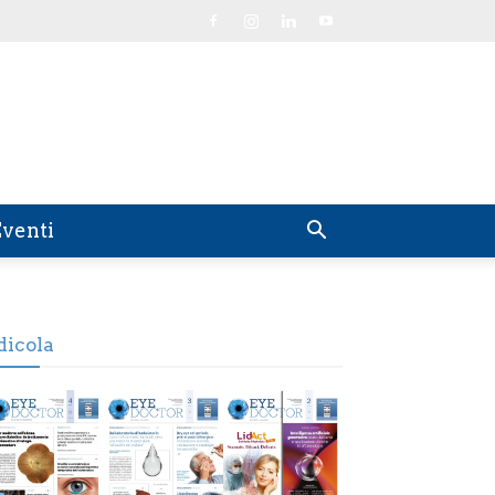
venti
dicola