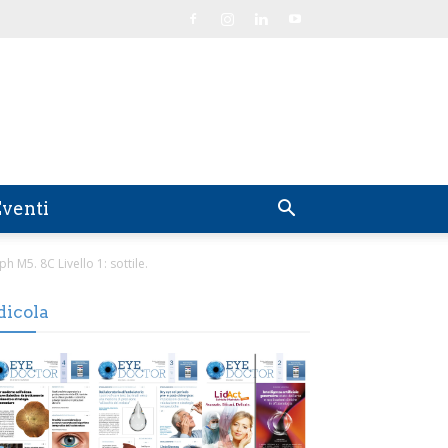
venti
h M5. 8C Livello 1: sottile.
dicola