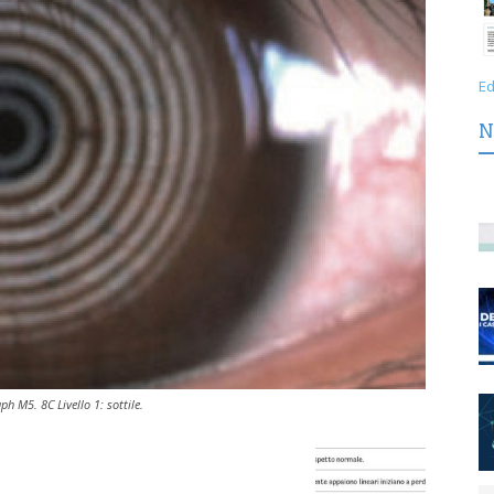
Ed
N
ph M5. 8C Livello 1: sottile.