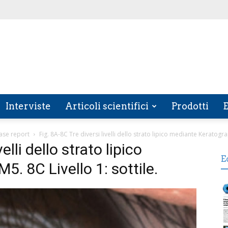
Interviste
Articoli scientifici
Prodotti
E
case report
Fig. 8A-8C Tre diversi livelli dello strato lipico mediante Keratograp
elli dello strato lipico
E
. 8C Livello 1: sottile.