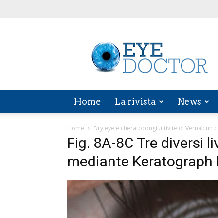
EYE
DOCTOR
Home
La rivista
News
Home
Dry eye e cheratocongiuntivite di Vernal: un 
Fig. 8A-8C Tre diversi liv
mediante Keratograph M5