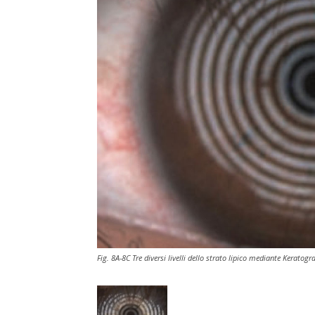
Fig. 8A-8C Tre diversi livelli dello strato lipico mediante Keratogra