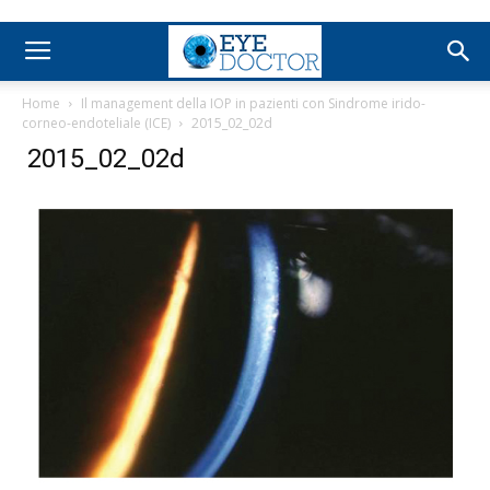
Home
Il management della IOP in pazienti con Sindrome irido-
corneo-endoteliale (ICE)
2015_02_02d
2015_02_02d