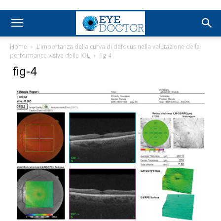
Home
L’importanza della curva di defocus nella valutazione della
performance visiva delle IOL
fig-4
fig-4