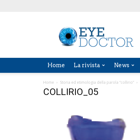
EYE
DOCTOR
Home
La rivista
News
Home
Storia ed etimologia della parola “collirio”
COLLIRIO_05