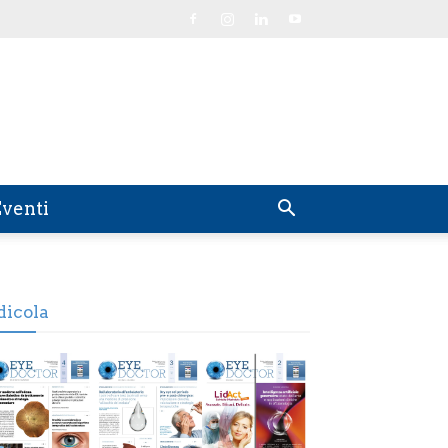
venti
dicola