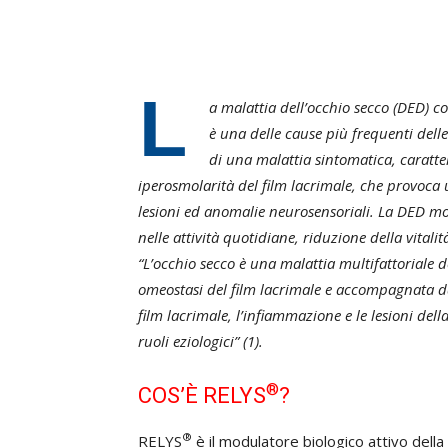
L
a malattia dell’occhio secco (DED) co
è una delle cause più frequenti delle 
di una malattia sintomatica, caratter
iperosmolarità del film lacrimale, che provoca
lesioni ed anomalie neurosensoriali. La DED mode
nelle attività quotidiane, riduzione della vitali
“L’occhio secco è una malattia multifattoriale d
omeostasi del film lacrimale e accompagnata da s
film lacrimale, l’infiammazione e le lesioni del
ruoli eziologici” (1).
®
COS’È RELYS
?
®
RELYS
è il modulatore biologico attivo della 