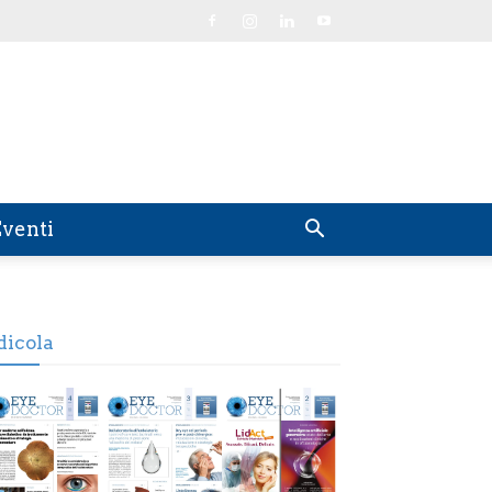
venti
dicola