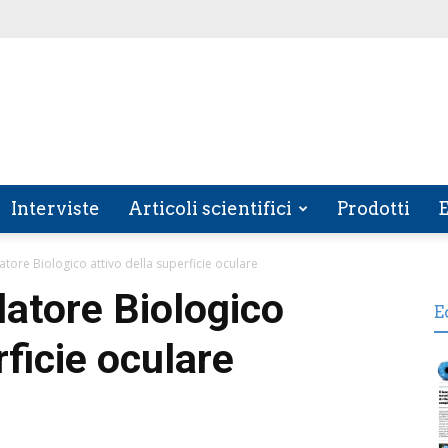
Interviste
Articoli scientifici
Prodotti
E
atore Biologico attivo della superficie oculare
atore Biologico
E
rficie oculare