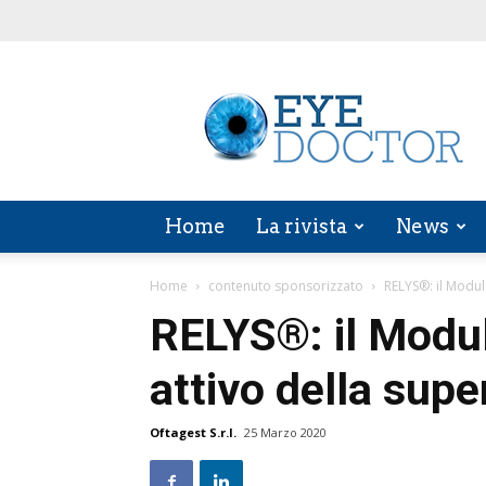
EYE
DOCTOR
Home
La rivista
News
Home
contenuto sponsorizzato
RELYS®: il Modul
RELYS®: il Modul
attivo della supe
Oftagest S.r.l.
25 Marzo 2020