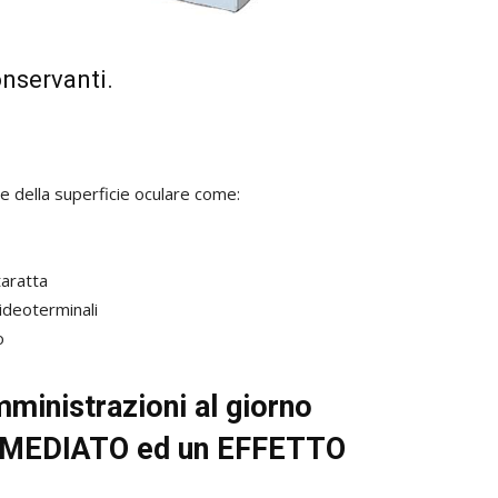
nservanti.
ne della superficie oculare come:
taratta
ideoterminali
o
mministrazioni al giorno
IMMEDIATO ed un EFFETTO