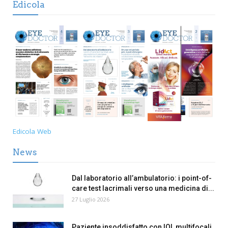
Edicola
Edicola Web
News
Dal laboratorio all’ambulatorio: i point-of-
care test lacrimali verso una medicina di...
27 Luglio 2026
Paziente insoddisfatto con IOL multifocali