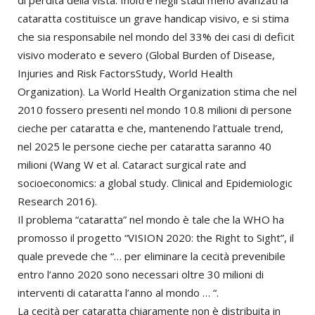
di perdita della vista. Inoltre negli stadi meno avanzati la
cataratta costituisce un grave handicap visivo, e si stima
che sia responsabile nel mondo del 33% dei casi di deficit
visivo moderato e severo (Global Burden of Disease,
Injuries and Risk FactorsStudy, World Health
Organization). La World Health Organization stima che nel
2010 fossero presenti nel mondo 10.8 milioni di persone
cieche per cataratta e che, mantenendo l’attuale trend,
nel 2025 le persone cieche per cataratta saranno 40
milioni (Wang W et al. Cataract surgical rate and
socioeconomics: a global study. Clinical and Epidemiologic
Research 2016).
Il problema “cataratta” nel mondo è tale che la WHO ha
promosso il progetto “VISION 2020: the Right to Sight”, il
quale prevede che “… per eliminare la cecità prevenibile
entro l‘anno 2020 sono necessari oltre 30 milioni di
interventi di cataratta l’anno al mondo … “.
La cecità per cataratta chiaramente non è distribuita in