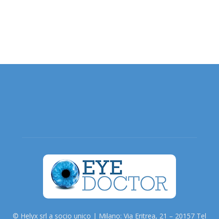
© Helyx srl a socio unico | Milano: Via Eritrea, 21 – 20157 Tel