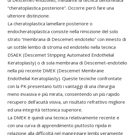
di Descemet-endotelio, mediante la tecnica denominata
“cheratoplastica posteriore”. Occorre però fare una
ulteriore distinzione.
La cheratoplastica lamellare posteriore o
endocheratoplastica consiste nella rimozione del solo
strato “membrana di Descemet-endotelio” con innesto di
un sottile lembo di stroma ed endotelio nella tecnica
DSAEK (Descemet Stripping Automated Endothelial
Keratoplasty) o di sola membrana di Descemet-endotelio
nella più recente DMEK (Descemet Membrane
Endothelial Keratoplasty). Queste tecniche confrontate
con la PK presentano tutti i vantaggi di una chirurgia
meno invasiva e più mirata, consentendo un più rapido
recupero dell’acuità visiva, un risultato refrattivo migliore
ed una integrità tettonica superiore.
La DMEK è quindi una tecnica relativamente recente e
con una curva di apprendimento piuttosto ripida in
relazione alla difficoltà nel maneggiare lembi veramente