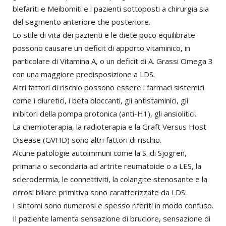
blefariti e Meibomiti e i pazienti sottoposti a chirurgia sia
del segmento anteriore che posteriore.
Lo stile di vita dei pazienti e le diete poco equilibrate
possono causare un deficit di apporto vitaminico, in
particolare di Vitamina A, o un deficit di A. Grassi Omega 3
con una maggiore predisposizione a LDS.
Altri fattori di rischio possono essere i farmaci sistemici
come i diuretici, i beta bloccanti, gli antistaminici, gli
inibitori della pompa protonica (anti-H1), gli ansiolitici.
La chemioterapia, la radioterapia e la Graft Versus Host
Disease (GVHD) sono altri fattori di rischio.
Alcune patologie autoimmuni come la S. di Sjogren,
primaria o secondaria ad artrite reumatoide o a LES, la
sclerodermia, le connettiviti, la colangite stenosante e la
cirrosi biliare primitiva sono caratterizzate da LDS.
I sintomi sono numerosi e spesso riferiti in modo confuso.
Il paziente lamenta sensazione di bruciore, sensazione di