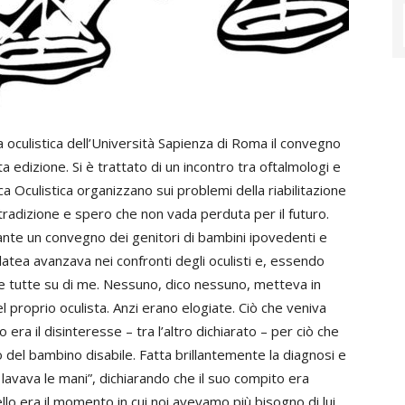
a oculistica dell’Università Sapienza di Roma il convegno
ta edizione. Si è trattato di un incontro tra oftalmologi e
linica Oculistica organizzano sui problemi della riabilitazione
a tradizione e spero che non vada perduta per il futuro.
urante un convegno dei genitori di bambini ipovedenti e
latea avanzava nei confronti degli oculisti e, essendo
te tutte su di me. Nessuno, dico nessuno, metteva in
l proprio oculista. Anzi erano elogiate. Ciò che veniva
ra il disinteresse – tra l’altro dichiarato – per ciò che
vo del bambino disabile. Fatta brillantemente la diagnosi e
e lavava le mani”, dichiarando che il suo compito era
llo era il momento in cui noi avevamo più bisogno di lui.