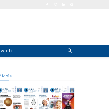
venti
dicola