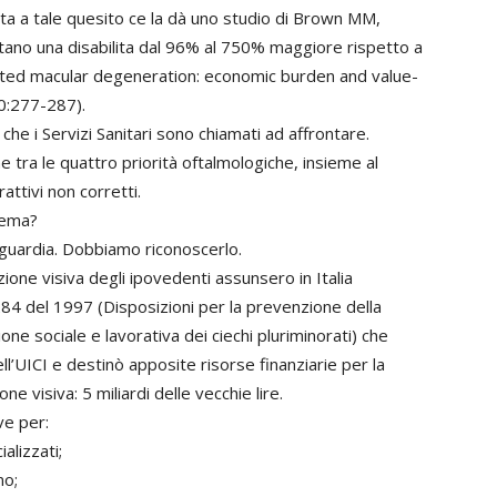
osta a tale quesito ce la dà uno studio di Brown MM,
rtano una disabilita dal 96% al 750% maggiore rispetto a
elated macular degeneration: economic burden and value-
0:277-287).
 che i Servizi Sanitari sono chiamati ad affrontare.
 tra le quattro priorità oftalmologiche, insieme al
rattivi non corretti.
lema?
vanguardia. Dobbiamo riconoscerlo.
tazione visiva degli ipovedenti assunsero in Italia
 284 del 1997 (Disposizioni per la prevenzione della
zione sociale e lavorativa dei ciechi pluriminorati) che
dell’UICI e destinò apposite risorse finanziarie per la
ne visiva: 5 miliardi delle vecchie lire.
ve per:
alizzati;
no;