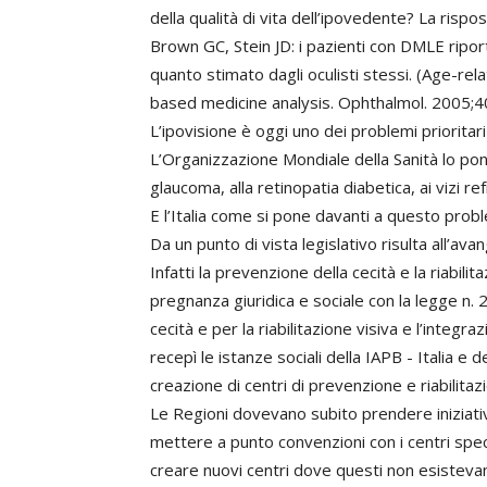
della qualità di vita dell’ipovedente? La risp
Brown GC, Stein JD: i pazienti con DMLE ripo
quanto stimato dagli oculisti stessi. (Age-r
based medicine analysis. Ophthalmol. 2005;4
L’ipovisione è oggi uno dei problemi prioritari
L’Organizzazione Mondiale della Sanità lo pone
glaucoma, alla retinopatia diabetica, ai vizi ref
E l’Italia come si pone davanti a questo prob
Da un punto di vista legislativo risulta all’a
Infatti la prevenzione della cecità e la riabili
pregnanza giuridica e sociale con la legge n.
cecità e per la riabilitazione visiva e l’integra
recepì le istanze sociali della IAPB - Italia e 
creazione di centri di prevenzione e riabilitazio
Le Regioni dovevano subito prendere iniziati
mettere a punto convenzioni con i centri speci
creare nuovi centri dove questi non esisteva