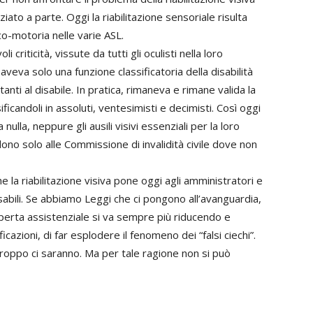
to a parte. Oggi la riabilitazione sensoriale risulta
co-motoria nelle varie ASL.
riticità, vissute da tutti gli oculisti nella loro
veva solo una funzione classificatoria della disabilità
anti al disabile. In pratica, rimaneva e rimane valida la
ficandoli in assoluti, ventesimisti e decimisti. Così oggi
ulla, neppure gli ausili visivi essenziali per la loro
edono solo alle Commissione di invalidità civile dove non
 la riabilitazione visiva pone oggi agli amministratori e
isabili. Se abbiamo Leggi che ci pongono all’avanguardia,
 coperta assistenziale si va sempre più riducendo e
azioni, di far esplodere il fenomeno dei “falsi ciechi”.
troppo ci saranno. Ma per tale ragione non si può