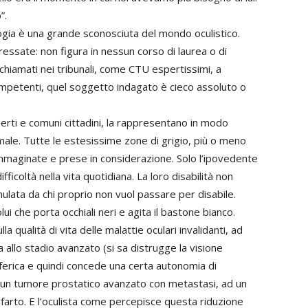
”.
logia è una grande sconosciuta del mondo oculistico.
essate: non figura in nessun corso di laurea o di
chiamati nei tribunali, come CTU espertissimi, a
ncompetenti, quel soggetto indagato è cieco assoluto o
perti e comuni cittadini, la rappresentano in modo
rmale. Tutte le estesissime zone di grigio, più o meno
mmaginate e prese in considerazione. Solo l’ipovedente
ifficoltà nella vita quotidiana. La loro disabilità non
lata da chi proprio non vuol passare per disabile.
ui che porta occhiali neri e agita il bastone bianco.
a qualità di vita delle malattie oculari invalidanti, ad
llo stadio avanzato (si sa distrugge la visione
ferica e quindi concede una certa autonomia di
un tumore prostatico avanzato con metastasi, ad un
infarto. E l’oculista come percepisce questa riduzione