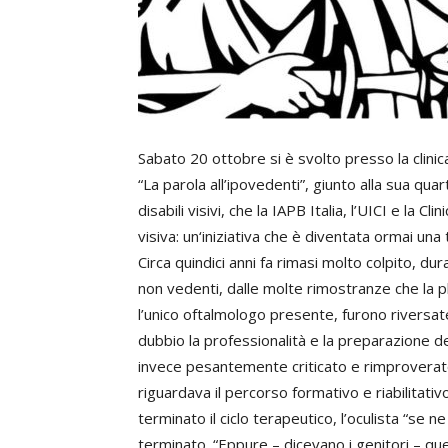
Sabato 20 ottobre si è svolto presso la clinic
“La parola all’ipovedenti”, giunto alla sua quar
disabili visivi, che la IAPB Italia, l’UICI e la C
visiva: un‘iniziativa che è diventata ormai un
Circa quindici anni fa rimasi molto colpito, d
non vedenti, dalle molte rimostranze che la p
l’unico oftalmologo presente, furono riversa
dubbio la professionalità e la preparazione de
invece pesantemente criticato e rimproverato e
riguardava il percorso formativo e riabilitati
terminato il ciclo terapeutico, l’oculista “se n
terminato. “Eppure – dicevano i genitori – que