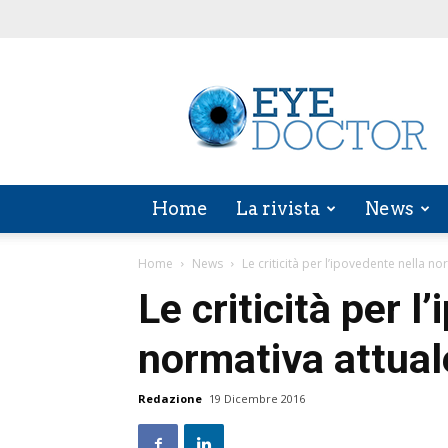
EYE
DOCTOR
Home
La rivista
News
Home
News
Le criticità per l’ipovedente nella no
Le criticità per l
normativa attual
Redazione
19 Dicembre 2016