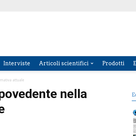
Interviste
Articoli scientifici
Prodotti
E
rmativa attuale
’ipovedente nella
E
e