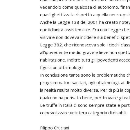
vedendolo come qualcosa di autonomo, finanzia
quasi ghettizzata rispetto a quella neuro-psi
Anche la Legge 138 del 2001 ha creato notevoli c
quotidianità assistenziale. Era una Legge che a
visiva e non doveva incidere sui benefici spett
Legge 382, che riconosceva solo i ciechi classi
all’ipovedente medio grave e lieve non spetta n
riabilitazione. Inoltre tutti gli ipovedenti acc
figura un oftalmologo.
In conclusione tante sono le problematiche che
programmatori sanitari, agli oftalmologi, ai d
la realtà risulta molto diversa. Per di più la
qualcuno ha pensato bene, per trovare giustific
Le truffe in Italia ci sono sempre state e pur
colpevolizzare un’intera categoria di disabili.
Filippo Cruciani