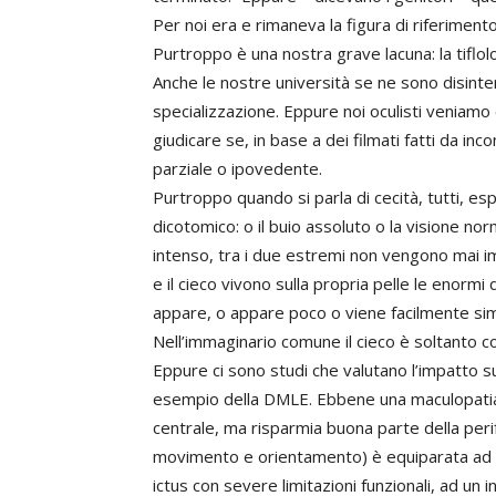
Per noi era e rimaneva la figura di riferimento
Purtroppo è una nostra grave lacuna: la tiflo
Anche le nostre università se ne sono disinter
specializzazione. Eppure noi oculisti veniamo 
giudicare se, in base a dei filmati fatti da i
parziale o ipovedente.
Purtroppo quando si parla di cecità, tutti, es
dicotomico: o il buio assoluto o la visione no
intenso, tra i due estremi non vengono mai i
e il cieco vivono sulla propria pelle le enormi d
appare, o appare poco o viene facilmente simu
Nell’immaginario comune il cieco è soltanto col
Eppure ci sono studi che valutano l’impatto sull
esempio della DMLE. Ebbene una maculopatia a
centrale, ma risparmia buona parte della peri
movimento e orientamento) è equiparata ad 
ictus con severe limitazioni funzionali, ad un 