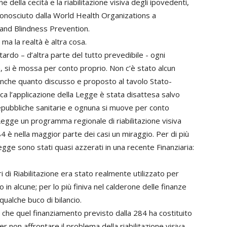
e della cecità e la riabilitazione visiva degli ipovedenti,
conosciuto dalla World Health Organizations a
n and Blindness Prevention.
ma la realtà è altra cosa.
tardo – d’altra parte del tutto prevedibile - ogni
, si è mossa per conto proprio. Non c’è stato alcun
Anche quanto discusso e proposto al tavolo Stato-
ca l’applicazione della Legge è stata disattesa salvo
Repubbliche sanitarie e ognuna si muove per conto
egge un programma regionale di riabilitazione visiva
4 è nella maggior parte dei casi un miraggio. Per di più
Legge sono stati quasi azzerati in una recente Finanziaria:
 di Riabilitazione era stato realmente utilizzato per
in alcune; per lo più finiva nel calderone delle finanze
qualche buco di bilancio.
 che quel finanziamento previsto dalla 284 ha costituito
r non affrontare il problema della riabilitazione visiva