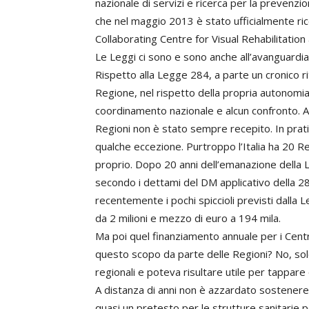
nazionale di servizi e ricerca per la prevenzion
che nel maggio 2013 è stato ufficialmente ri
Collaborating Centre for Visual Rehabilitatio
Le Leggi ci sono e sono anche all’avanguardia 
Rispetto alla Legge 284, a parte un cronico ri
Regione, nel rispetto della propria autonomia
coordinamento nazionale e alcun confronto. 
Regioni non è stato sempre recepito. In prati
qualche eccezione. Purtroppo l’Italia ha 20 
proprio. Dopo 20 anni dell’emanazione della L
secondo i dettami del DM applicativo della 28
recentemente i pochi spiccioli previsti dalla 
da 2 milioni e mezzo di euro a 194 mila.
Ma poi quel finanziamento annuale per i Centri
questo scopo da parte delle Regioni? No, solo 
regionali e poteva risultare utile per tappare 
A distanza di anni non è azzardato sostenere
quasi un pretesto per le strutture sanitarie pe