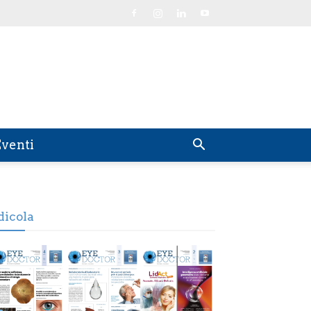
venti
dicola