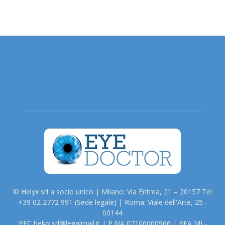
© Helyx srl a socio unico | Milano: Via Eritrea, 21 – 20157 Tel
+39 02 2772 991 (Sede legale) | Roma: Viale dell'Arte, 25 -
00144
PEC helyx.srl@legalmail.it | P.IVA 07106000966 | REA MI -