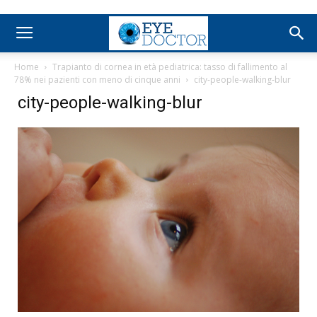
Home
Trapianto di cornea in età pediatrica: tasso di fallimento al
78% nei pazienti con meno di cinque anni
city-people-walking-blur
city-people-walking-blur