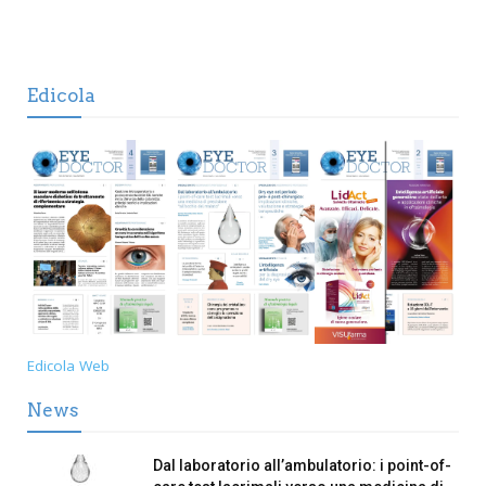
Edicola
Edicola Web
News
Dal laboratorio all’ambulatorio: i point-of-