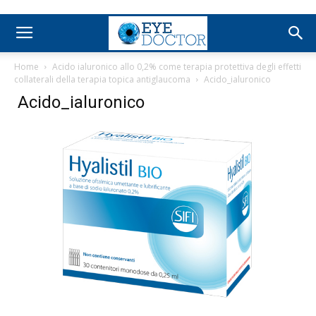
Home
Acido ialuronico allo 0,2% come terapia protettiva degli effetti
collaterali della terapia topica antiglaucoma
Acido_ialuronico
Acido_ialuronico