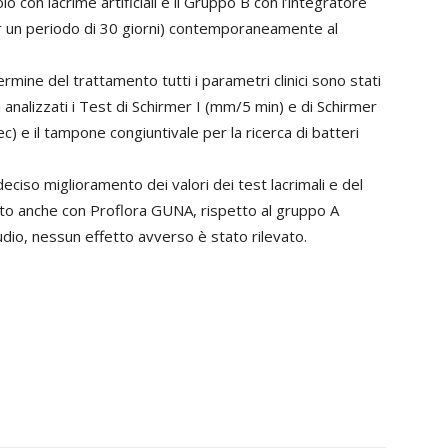
o con lacrime artificiali e il Gruppo B con l’integratore
er un periodo di 30 giorni) contemporaneamente al
rmine del trattamento tutti i parametri clinici sono stati
 analizzati i Test di Schirmer I (mm/5 min) e di Schirmer
ec) e il tampone congiuntivale per la ricerca di batteri
deciso miglioramento dei valori dei test lacrimali e del
ato anche con Proflora GUNA, rispetto al gruppo A
studio, nessun effetto avverso è stato rilevato.