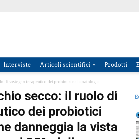
Interviste
Articoli scientifici
Prodotti
E
lo di sostegno terapeutico dei probiotici nella patologia...
hio secco: il ruolo di
E
ico dei probiotici
he danneggia la vista