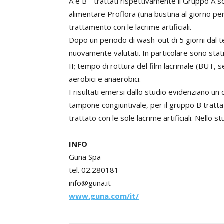
A e B - trattati rispettivamente il Gruppo A sol
alimentare Proflora (una bustina al giorno p
trattamento con le lacrime artificiali.
Dopo un periodo di wash-out di 5 giorni dal te
nuovamente valutati. In particolare sono stati
II; tempo di rottura del film lacrimale (BUT, s
aerobici e anaerobici.
I risultati emersi dallo studio evidenziano un 
tampone congiuntivale, per il gruppo B tratt
trattato con le sole lacrime artificiali. Nello 
INFO
Guna Spa
tel. 02.280181
info@guna.it
www.guna.com/it/