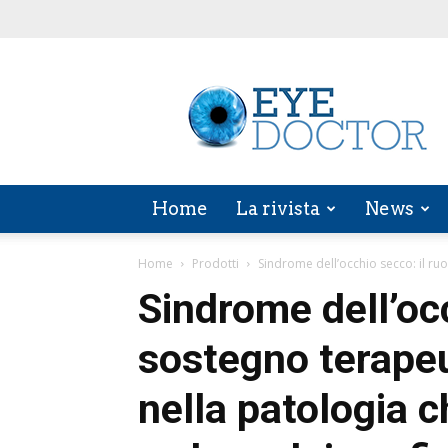
EYE
DOCTOR
Home
La rivista
News
Home
Prodotti
Sindrome dell’occhio secco: il ruo
Sindrome dell’occ
sostegno terapeut
nella patologia c