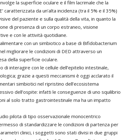
volge la superficie oculare e il film lacrimale che la
caratterizzata da un’alta incidenza (tra il 5% e il 35%)
sive del paziente e sulla qualità della vita, in quanto la
ione di presenza di un corpo estraneo, visione
tive e con le attività quotidiane.
limentare con un simbiotico a base di Bifidobacterium
nel migliorare le condizioni di DED attraverso un
esa della superficie oculare.
di interagire con le cellule dell’epitelio intestinale,
gica; grazie a questi meccanismi è oggi acclarato il
mentari simbiotici nel ripristino dell’ecosistema
sivo dell’ospite: infatti le conseguenze di uno squilibrio
ni al solo tratto gastrointestinale ma ha un impatto
studio pilota di tipo osservazionale monocentrico
rmesso di standardizzare le condizioni di partenza per
parametri clinici, i soggetti sono stati divisi in due gruppi