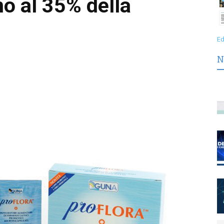
no al 35% della
Ed
N