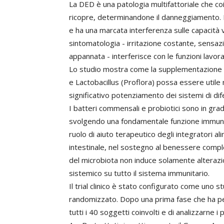
La DED è una patologia multifattoriale che coin
ricopre, determinandone il danneggiamento. E’ 
e ha una marcata interferenza sulle capacità vi
sintomatologia - irritazione costante, sensaz
appannata - interferisce con le funzioni lavora
Lo studio mostra come la supplementazione a
e Lactobacillus (Proflora) possa essere utile 
significativo potenziamento dei sistemi di dif
I batteri commensali e probiotici sono in grado 
svolgendo una fondamentale funzione immunolo
ruolo di aiuto terapeutico degli integratori ali
intestinale, nel sostegno al benessere comples
del microbiota non induce solamente alterazio
sistemico su tutto il sistema immunitario.
Il trial clinico è stato configurato come uno 
randomizzato. Dopo una prima fase che ha pe
tutti i 40 soggetti coinvolti e di analizzarne i 