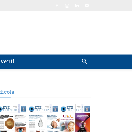
venti
dicola