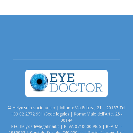
© Helyx srl a socio unico | Milano: Via Eritrea, 21 – 20157 Tel
+39 02 2772 991 (Sede legale) | Roma: Viale dell'Arte, 25 -
00144
PEC helyx.srl@legalmail.it | P.IVA 07106000966 | REA MI -
1935962 | Capitale Sociale: €40.000 i.v. | Società soggetta a