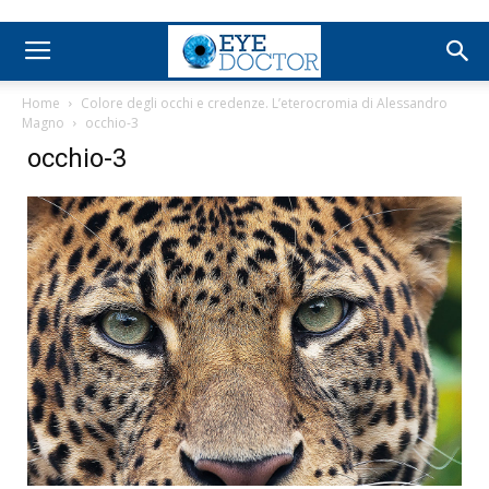
Home
Colore degli occhi e credenze. L’eterocromia di Alessandro
Magno
occhio-3
occhio-3