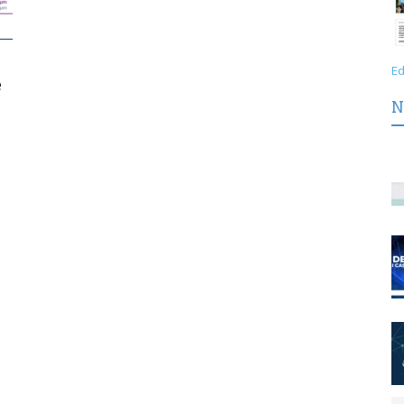
Ed
e
N
i