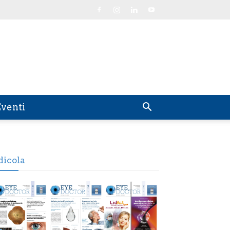
venti
dicola