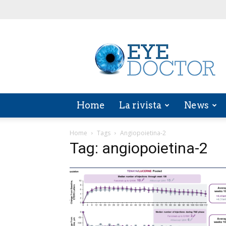
EYE
DOCTOR
Home
La rivista
News
Home
Tags
Angiopoietina-2
Tag: angiopoietina-2