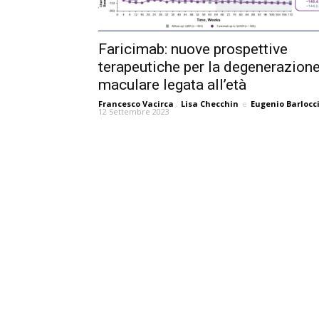
Faricimab: nuove prospettive
terapeutiche per la degenerazion
maculare legata all’età
Francesco Vacirca
,
Lisa Checchin
e
Eugenio Barlocc
12 Settembre 2023