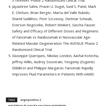
STAIRWAY Phase 2 Randomized Clinical Trial.
Jayashree Sahni, Pravin U. Dugel, Sunil S. Patel, Mark
E. Chittum, Brian Berger, Marta del Valle Rubido,
Shamil Sadikhov, Piotr Szczesny, Dietmar Schwab,
Everson Nogoceke, Robert Weikert, Sascha Fauser.
Safety and Efficacy of Different Doses and Regimens
of Faricimab vs Ranibizumab in Neovascular Age-
Related Macular Degeneration The AVENUE Phase 2
Randomized Clinical Trial.
Giuseppe Querques, Nikolas London, Aachal Kotecha,
Jeffrey Willis, Audrey Souverain, Yevgeniy (Eugene)
Shildkrot and Philippe Margaron. Faricimab Rapidly
Improves Fluid Parameters in Patients With nAMD.
TAGS
angiopoietina-2
anti-fattore di crescita vascolare endoteliale