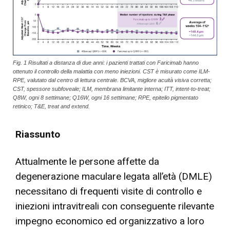
Fig. 1 Risultati a distanza di due anni: i pazienti trattati con Faricimab hanno
ottenuto il controllo della malattia con meno iniezioni. CST è misurato come ILM-
RPE, valutato dal centro di lettura centrale. BCVA, migliore acuità visiva corretta;
CST, spessore subfoveale; ILM, membrana limitante interna; ITT, intent-to-treat;
Q8W, ogni 8 settimane; Q16W, ogni 16 settimane; RPE, epitelio pigmentato
retinico; T&E, treat and extend.
Riassunto
Attualmente le persone affette da
degenerazione maculare legata all’età (DMLE)
necessitano di frequenti visite di controllo e
iniezioni intravitreali con conseguente rilevante
impegno economico ed organizzativo a loro