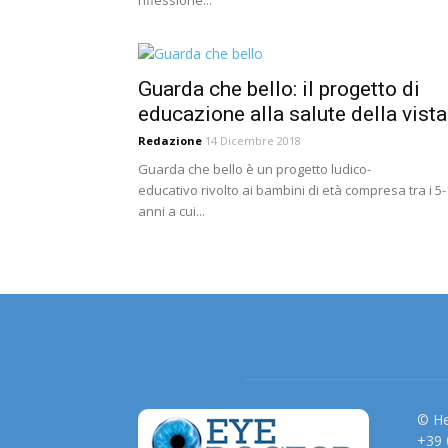
riflessione...
Guarda che bello: il progetto di
educazione alla salute della vista.
Redazione
14 Dicembre 2018
Guarda che bello è un progetto ludico-
educativo rivolto ai bambini di età compresa tra i 5
anni a cui...
© He
+39 