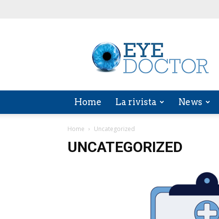
EYE
DOCTOR
Home
La rivista
News
Home
Uncategorized
UNCATEGORIZED