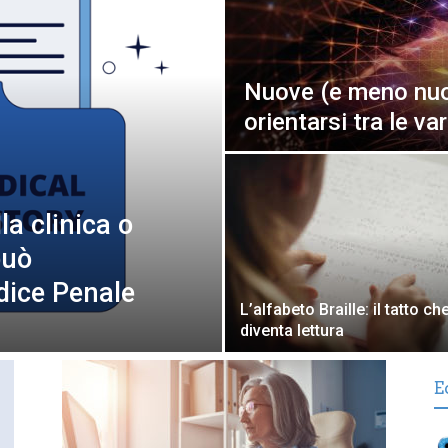
Nuove (e meno nuo
orientarsi tra le va
la clinica o
può
dice Penale
L’alfabeto Braille: il tatto ch
diventa lettura
E