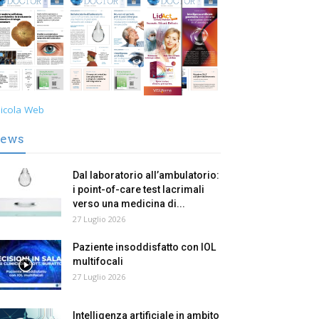
icola Web
ews
Dal laboratorio all’ambulatorio:
i point-of-care test lacrimali
verso una medicina di...
27 Luglio 2026
Paziente insoddisfatto con IOL
multifocali
27 Luglio 2026
Intelligenza artificiale in ambito