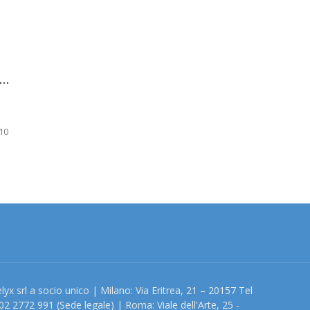
..
-10
lyx srl a socio unico | Milano: Via Eritrea, 21 – 20157 Tel
02 2772 991 (Sede legale) | Roma: Viale dell'Arte, 25 -