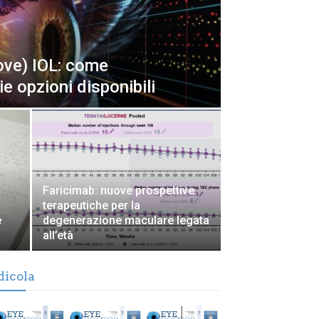
ve) IOL: come
rie opzioni disponibili
Faricimab: nuove prospettive
terapeutiche per la
e
degenerazione maculare legata
all’età
dicola