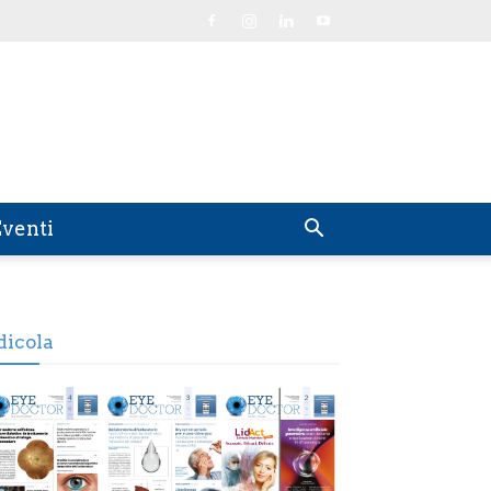
venti
dicola