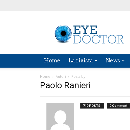
EYE
DOCTOR
Home
La rivista
News
Home
Autori
Posts by
Paolo Ranieri
710 POSTS
0 Commenti