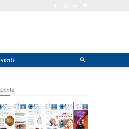
venti
dicola