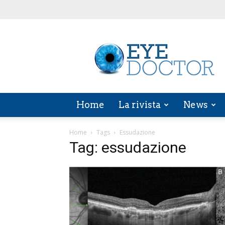
EYE
DOCTOR
Home
La rivista
News
Home
Tags
Essudazione
Tag: essudazione