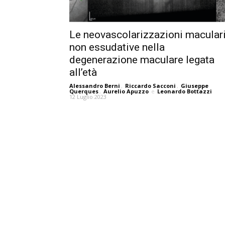
Le neovascolarizzazioni macular
non essudative nella
degenerazione maculare legata
all’età
Alessandro Berni
,
Riccardo Sacconi
,
Giuseppe
Querques
,
Aurelio Apuzzo
e
Leonardo Bottazzi
12 Luglio 2023