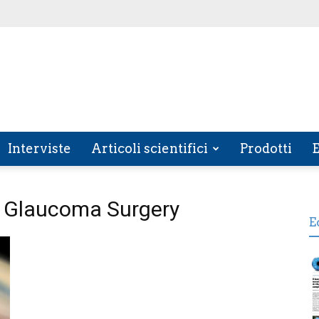
Interviste
Articoli scientifici
Prodotti
E
e Glaucoma Surgery
E