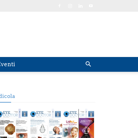
venti
dicola