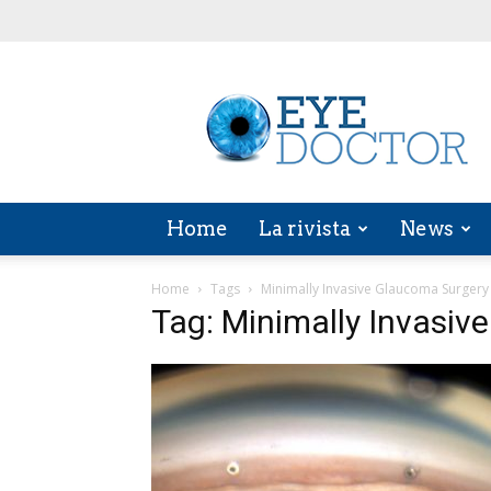
EYE
DOCTOR
Home
La rivista
News
Home
Tags
Minimally Invasive Glaucoma Surgery
Tag: Minimally Invasiv