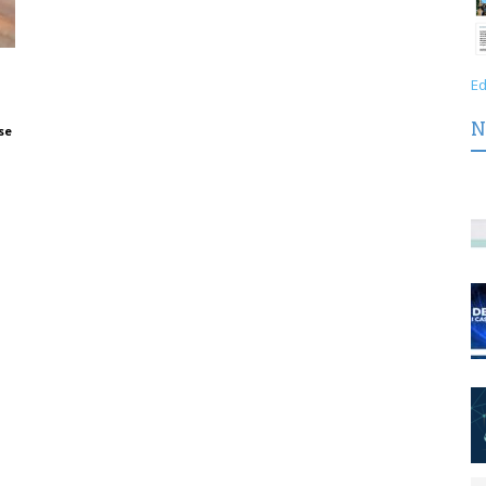
Ed
N
se