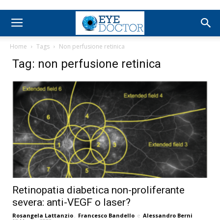
Home
Tags
Non perfusione retinica
Tag: non perfusione retinica
Retinopatia diabetica non-proliferante
severa: anti-VEGF o laser?
Rosangela Lattanzio
,
Francesco Bandello
e
Alessandro Berni