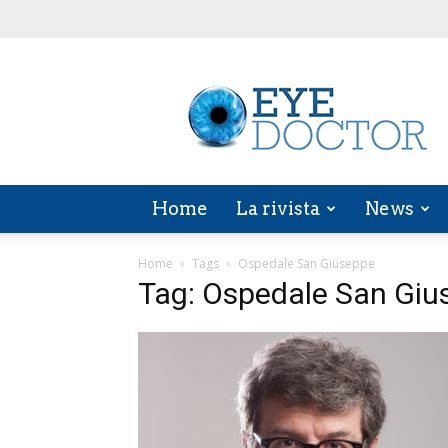
EYE
DOCTOR
Home
La rivista
News
Home
Tags
Ospedale San Giuseppe
Tag: Ospedale San Giu