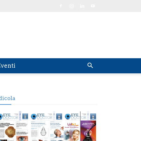
venti
dicola