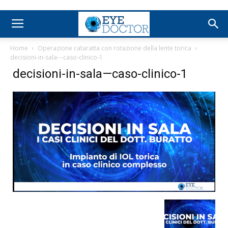
Home
Operazione cataratta con rotazione della lente torica
decisioni-in-sala---caso-clinico-1
decisioni-in-sala—caso-clinico-1