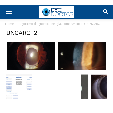
Home
Algoritmo diagnostico nel glaucoma uveitico
UNGARO_2
UNGARO_2