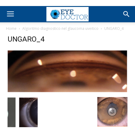
Home
Algoritmo diagnostico nel glaucoma uveitico
UNGARO_4
UNGARO_4