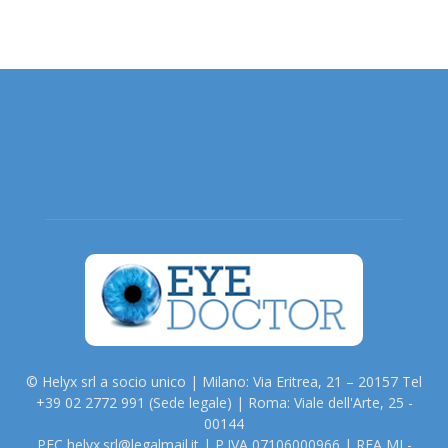
© Helyx srl a socio unico | Milano: Via Eritrea, 21 – 20157 Tel
+39 02 2772 991 (Sede legale) | Roma: Viale dell'Arte, 25 -
00144
PEC helyx.srl@legalmail.it | P.IVA 07106000966 | REA MI -