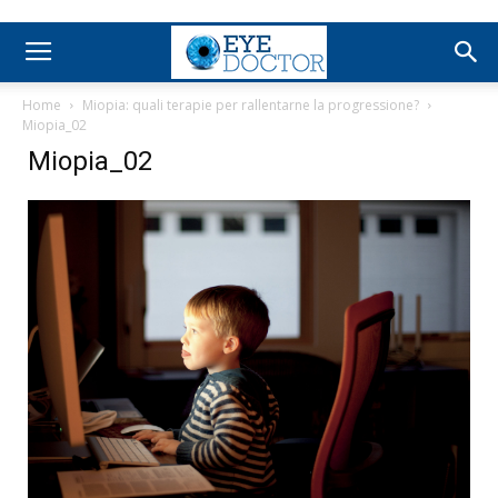
Home
Miopia: quali terapie per rallentarne la progressione?
Miopia_02
Miopia_02