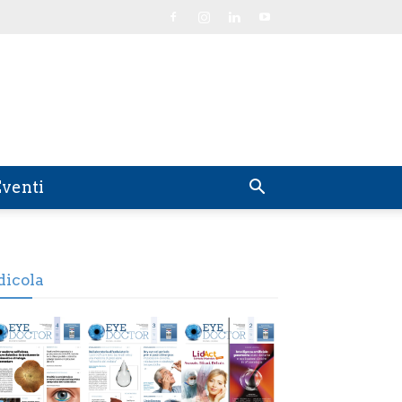
venti
dicola