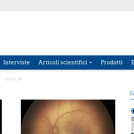
Interviste
Articoli scientifici
Prodotti
E
?
piozzi_06
E