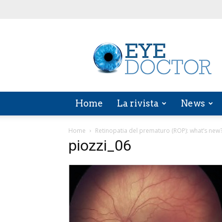
EYE
DOCTOR
Home
La rivista
News
Home
Retinopatia del prematuro (ROP): what’s new
piozzi_06