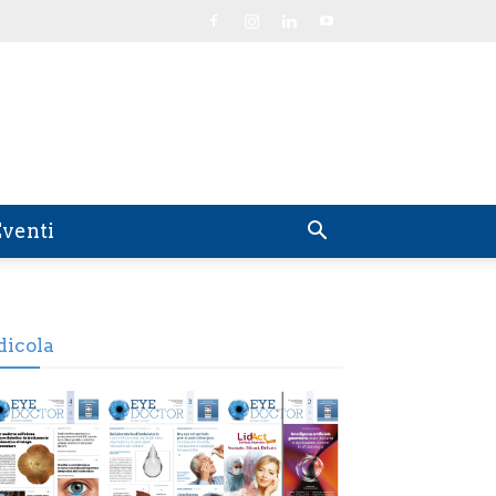
venti
dicola