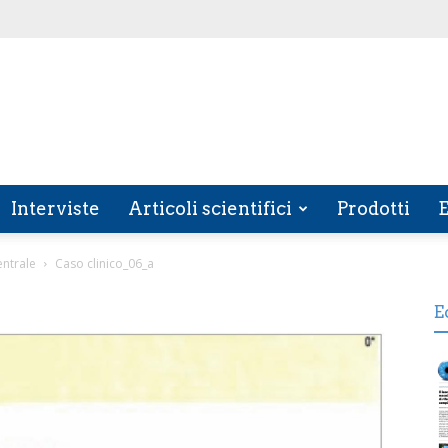
Interviste
Articoli scientifici
Prodotti
E
entrale
Caso clinico_06_a
E