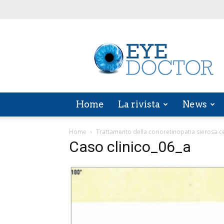
EYE
DOCTOR
Home
La rivista
News
Home
Trattamento della corioretinopatia sierosa c
Caso clinico_06_a