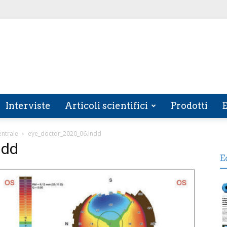
Interviste
Articoli scientifici
Prodotti
E
entrale
eye_doctor_2020_06.indd
ndd
E