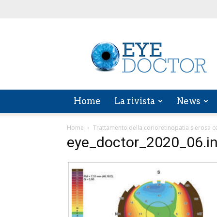
EYE
DOCTOR
Home
La rivista
News
Home
Trattamento della corioretinopatia sierosa c
eye_doctor_2020_06.i