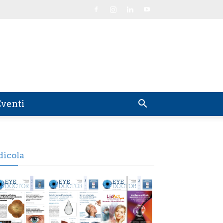
venti
dicola