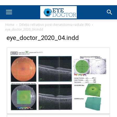
Home
Difetto refrattivo post cheratotomia radiale (RK)
eye_doctor_2020_04.indd
eye_doctor_2020_04.indd