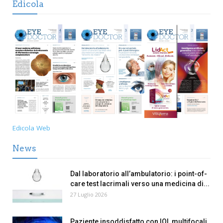
Edicola
Edicola Web
News
Dal laboratorio all’ambulatorio: i point-of-
care test lacrimali verso una medicina di...
27 Luglio 2026
Paziente insoddisfatto con IOL multifocali