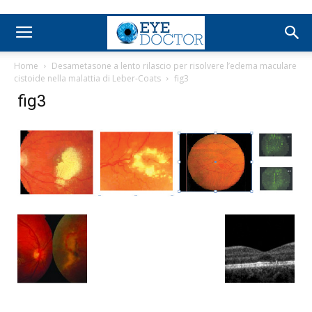
Home
Desametasone a lento rilascio per risolvere l’edema maculare
cistoide nella malattia di Leber-Coats
fig3
fig3