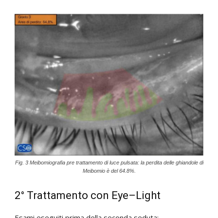
Fig. 3 Meibomiografia pre trattamento di luce pulsata: la perdita delle ghiandole di
Meibomio è del 64.8%.
2° Trattamento con Eye–Light
Esami eseguiti prima della seconda seduta: