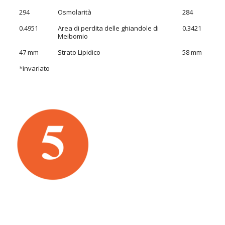
294
Osmolarità
284
0.4951
Area di perdita delle ghiandole di
0.3421
Meibomio
47 mm
Strato Lipidico
58 mm
*invariato