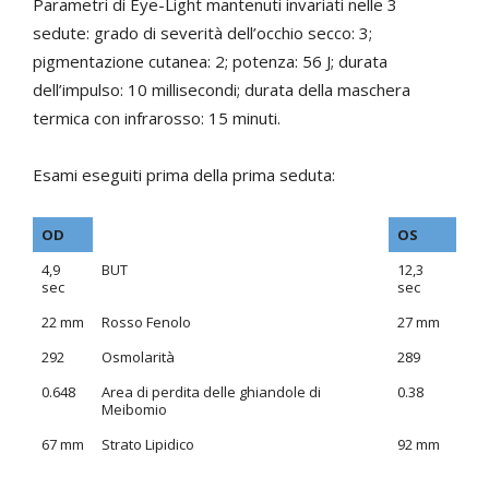
Parametri di Eye-Light mantenuti invariati nelle 3
sedute: grado di severità dell’occhio secco: 3;
pigmentazione cutanea: 2; potenza: 56 J; durata
dell’impulso: 10 millisecondi; durata della maschera
termica con infrarosso: 15 minuti.
Esami eseguiti prima della prima seduta:
OD
OS
4,9
BUT
12,3
sec
sec
22 mm
Rosso Fenolo
27 mm
292
Osmolarità
289
0.648
Area di perdita delle ghiandole di
0.38
Meibomio
67 mm
Strato Lipidico
92 mm