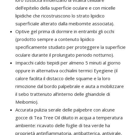
loro tossicità influenzano la vitalità cellulare
dell’epitelio della superficie oculare e con micelle
lipidiche che ricostruiscono lo strato lipidico
superficiale alterato dalla meibomite associata).
Optive gel prima di dormire in entrambi gli occhi
(prodotto sempre a contenuto lipidico
specificamente studiato per proteggere la superficie
oculare durante il prolungato periodo notturno).
Impacchi caldo tiepidi per almeno 5 minuti al giorno
oppure in alternativa occhialini termici Eyegiene (il
calore facilita il distacco delle squame e la loro
rimozione dal bordo palpebrale e aiuta a mobilizzare
il sebo trattenuto all’interno delle ghiandole di
Meibomio).
Accurata pulizia serale delle palpebre con alcune
gocce di Tea Tree Oil diluito in acqua a temperatura
ambiente: ricavato delle foglie di tea verde ha
proprietà antinfiammatoria, antibatterica, antivirale,