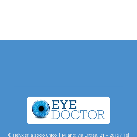
© Helyx srl a socio unico | Milano: Via Eritrea, 21 – 20157 Tel