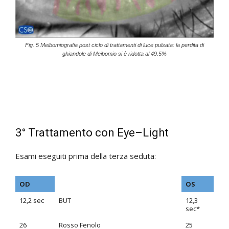
Fig. 5 Meibomiografia post ciclo di trattamenti di luce pulsata: la perdita di
ghiandole di Meibomio si è ridotta al 49.5%
3° Trattamento con Eye–Light
Esami eseguiti prima della terza seduta:
OD
OS
12,2 sec
BUT
12,3
sec*
26
Rosso Fenolo
25