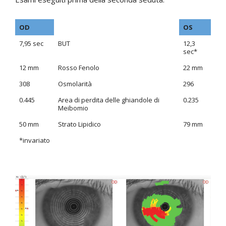
OD
OS
7,95 sec
BUT
12,3
sec*
12 mm
Rosso Fenolo
22 mm
308
Osmolarità
296
0.445
Area di perdita delle ghiandole di
0.235
Meibomio
50 mm
Strato Lipidico
79 mm
*invariato