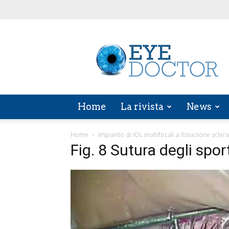
EYE
DOCTOR
Home
La rivista
News
Home
Impianto di IOL multifocali a fissazione sclera
Fig. 8 Sutura degli sporte