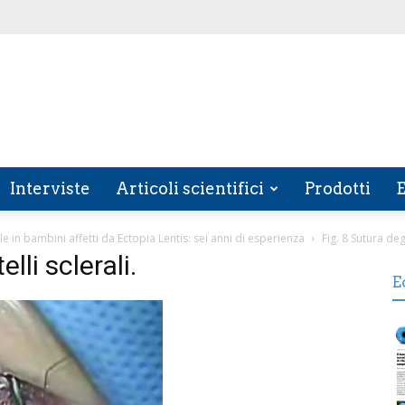
Interviste
Articoli scientifici
Prodotti
E
le in bambini affetti da Ectopia Lentis: sei anni di esperienza
Fig. 8 Sutura degl
lli sclerali.
E