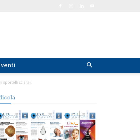
venti
i sportelli sclerali.
dicola