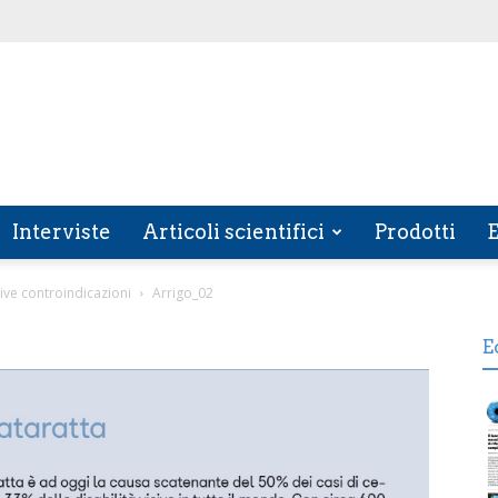
Interviste
Articoli scientifici
Prodotti
E
ative controindicazioni
Arrigo_02
E