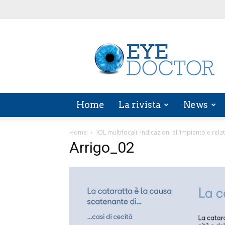
EYE
DOCTOR
Home
La rivista
News
Home
IOL multifocali: indicazioni all’impianto e rel
Arrigo_02