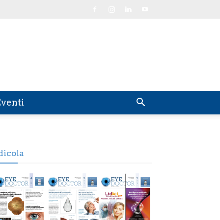
venti
dicola