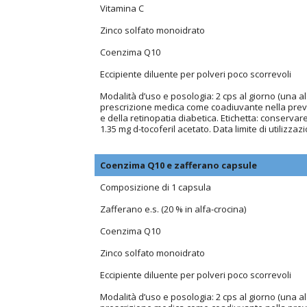
Vitamina C
Zinco solfato monoidrato
Coenzima Q10
Eccipiente diluente per polveri poco scorrevoli
Modalità d’uso e posologia: 2 cps al giorno (una a
prescrizione medica come coadiuvante nella preve
e della retinopatia diabetica. Etichetta: conservare 
1.35 mg d-tocoferil acetato. Data limite di utilizzazi
Coenzima Q10 e zafferano capsule
Composizione di 1 capsula
Zafferano e.s. (20 % in alfa-crocina)
Coenzima Q10
Zinco solfato monoidrato
Eccipiente diluente per polveri poco scorrevoli
Modalità d’uso e posologia: 2 cps al giorno (una a