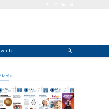
venti
dicola