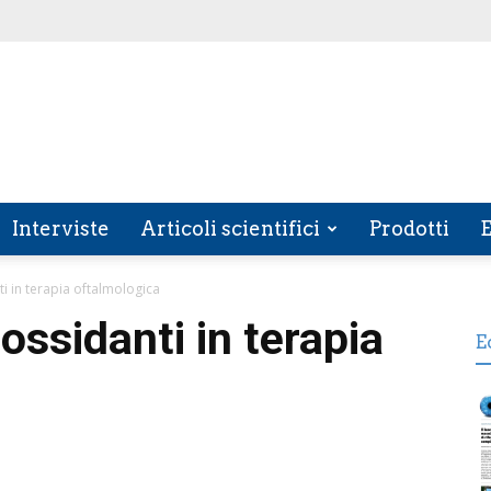
Interviste
Articoli scientifici
Prodotti
E
i in terapia oftalmologica
ossidanti in terapia
E