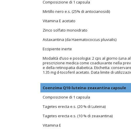
Composizione di 1 capsula
Mirtillo nero e.s. (25% di antocianosidi)
Vitamina E acetato
Zinco solfato monoidrato
Astaxantina (da Haematococcus pluvialis)
Eccipiente inerte
Modalità d’uso e posologia: 2 cps al giorno (una a
prescrizione medica come coadiuvante nella preve
e della retinopatia diabetica. Etichetta: conservare 
1.35 mg d-tocoferil acetato. Data limite di utilizzazi
Coenzima Q10-luteina-zeaxantina capsule
Composizione di 1 capsula
Tagetes erecta e.s. (20 % di Luteina)
Tagetes erecta e.s. (10 % di zeaxantina)
Vitamina E