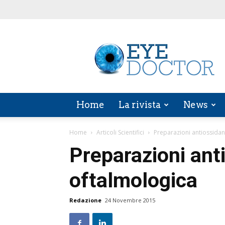
EYE
DOCTOR
Home
La rivista
News
Home
Articoli Scientifici
Preparazioni antiossidant
Preparazioni anti
oftalmologica
Redazione
24 Novembre 2015