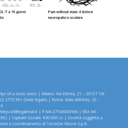
OL-T a 15 giorni
Pain without stain: il dolore
nto
neuropatico oculare
lyx srl a socio unico | Milano: Via Eritrea, 21 – 20157 Tel
02 2772 991 (Sede legale) | Roma: Viale dell'Arte, 25 -
44
helyx.srl@legalmail.it | P.IVA 07106000966 | REA MI -
962 | Capitale Sociale: €40.000 i.v. | Società soggetta a
zione e coordinamento di Tecniche Nuove S.p.A.