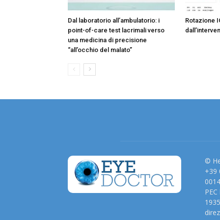
Dal laboratorio all’ambulatorio: i
Rotazione I
point-of-care test lacrimali verso
dall’interve
una medicina di precisione
“all’occhio del malato”
© He
+39 
001
PEC 
1935
dire