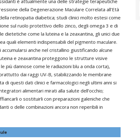
ssidanti è attualmente una delle strategie terapeutiche
gressione della Degenerazione Maculare Correlata all’Età
la retinopatia diabetica; studi clinici molto estesi come
one sul ruolo protettivo dello zinco, degli omega 3 e di
lle dietetiche come la luteina e la zeaxantina, gli unici due
tea quali elementi indispensabili del pigmento maculare.
accumularsi anche nel cristallino giustificando alcune
. Luteina e zeaxantina proteggono le strutture visive
 le più dannose come le radiazioni blu a onda corta),
prattutto dai raggi UV-B, stabilizzando le membrane
ta di questi dati clinici e farmacologici negli ultimi anni si
ntegratori alimentari mirati alla salute dell’occhio;
affiancarli o sostituirli con preparazioni galeniche che
anti o delle combinazioni ancora non reperibili in
sule