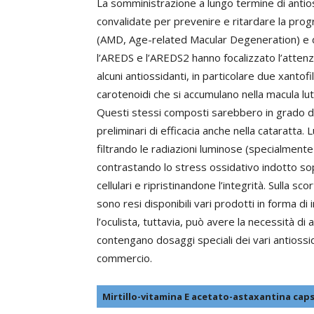
La somministrazione a lungo termine di antio
convalidate per prevenire e ritardare la pro
(AMD, Age-related Macular Degeneration) e del
l’AREDS e l’AREDS2 hanno focalizzato l’attenzi
alcuni antiossidanti, in particolare due xantofi
carotenoidi che si accumulano nella macula lu
Questi stessi composti sarebbero in grado di 
preliminari di efficacia anche nella cataratta
filtrando le radiazioni luminose (specialmente
contrastando lo stress ossidativo indotto so
cellulari e ripristinandone l’integrità. Sulla scor
sono resi disponibili vari prodotti in forma di i
l’oculista, tuttavia, può avere la necessità di 
contengano dosaggi speciali dei vari antiossid
commercio.
Mirtillo-vitamina E acetato-astaxantina cap