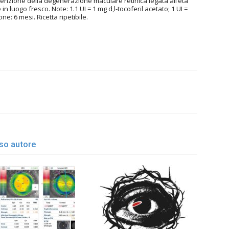
nzione della degenerazione maculare retinica legata all’età
in luogo fresco. Note: 1.1 UI = 1 mg d,l-tocoferil acetato; 1 UI =
one: 6 mesi. Ricetta ripetibile.
esso autore