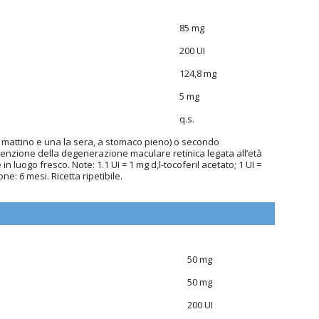
85 mg
200 UI
124,8 mg
5 mg
q.s.
l mattino e una la sera, a stomaco pieno) o secondo
nzione della degenerazione maculare retinica legata all’età
in luogo fresco. Note: 1.1 UI = 1 mg d,l-tocoferil acetato; 1 UI =
one: 6 mesi. Ricetta ripetibile.
50 mg
50 mg
200 UI