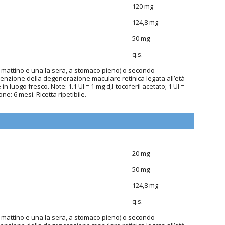
120 mg
124,8 mg
50 mg
q.s.
l mattino e una la sera, a stomaco pieno) o secondo
nzione della degenerazione maculare retinica legata all’età
in luogo fresco. Note: 1.1 UI = 1 mg d,l-tocoferil acetato; 1 UI =
one: 6 mesi. Ricetta ripetibile.
20 mg
50 mg
124,8 mg
q.s.
l mattino e una la sera, a stomaco pieno) o secondo