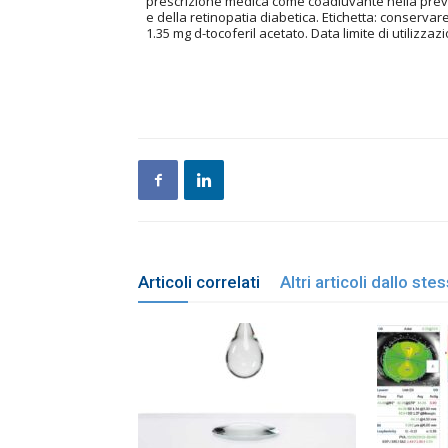
prescrizione medica come coadiuvante nella preve
e della retinopatia diabetica. Etichetta: conservare 
1.35 mg d-tocoferil acetato. Data limite di utilizzazi
Articoli correlati
Altri articoli dallo st