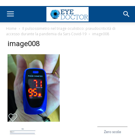
Home
Il pulsossimetro nel triage oculistico: pseudocriticità di
accesso durante la pandemia da Sars Covid-19
image008
image008